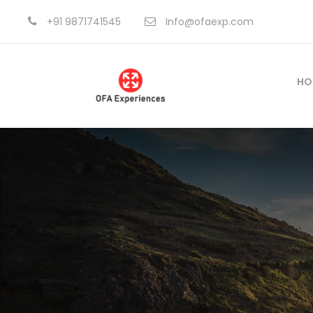
+91 9871741545
Info@ofaexp.com
HO